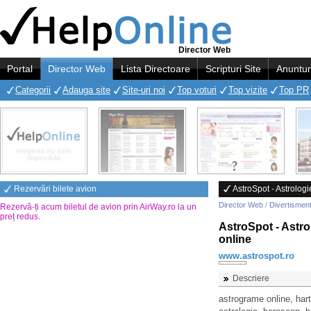
Director Web
Portal
Director Web
Lista Directoare
Scripturi Site
Anuntur
Categorii
Adauga site
Site-uri noi
Top voturi
Top vizite
Top PR
Rezervări bilete avion
AstroSpot - Astrologi
Director Web
/
Divertismen
Rezervă-ți acum biletul de avion prin AirWay.ro la un
preț redus
.
AstroSpot - Astro
online
www.astrospot.ro
Descriere
astrograme online, harti