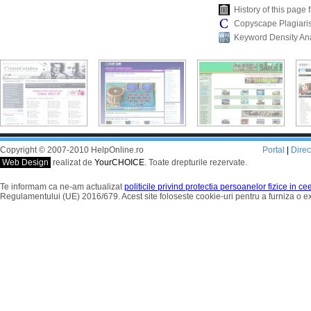
History of this pag
Copyscape Plagiari
Keyword Density An
Copyright © 2007-2010 HelpOnline.ro
Portal
|
Dire
Web Design
realizat de
YourCHOICE
. Toate drepturile rezervate.
Te informam ca ne-am actualizat
politicile privind protectia persoanelor fizice in c
Regulamentului (UE) 2016/679. Acest site foloseste cookie-uri pentru a furniza o 