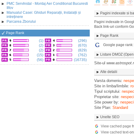
PMC ServInstal - Montaj Aer Conditionat Bucuresti
Ilfov
Manualul Casei: Ghiduri Reparații, Instalații și
Pagini indexate si ba
intreținere
Parcarea Zborului
Pagini indexate in Goog
Back link-uri conform G
Page Rank
Page Rank
(1)
(296)
Google page rank
(2)
(670)
(2)
(829)
Listare DMOZ (Open D
(15)
(762)
(56)
(16735)
Site-ul
www.astrospot.
Alte detalii
Varsta domeniu:
nespec
Site in limba/limbile:
ro
Tipul scriptului:
nespeci
Proprietar site:
nespeci
Site power by:
nespeci
Site Plan:
Standard
Unelte SEO
View cached page f
View cached text-on