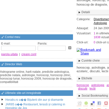
astrologie, horoscop, 
horoscop de dragoste, c
Detalii
Categorie:
Divertismen
Astrologie
Adaugat:
24 Jan 200
Vizualizari:
1
in ultimel
Contul meu
1838
vizual
Click-uri:
0
click-uri c
E-mail:
Parola:
parola uitata
|
creare cont
Cuvinte cheie
Director Web
horoscop, astrologie, as
ezoteric, discutii, lectii
Astrograme online, harti natale, predictie astrologica,
predictie natala, astrologie, horoscop, horoscop zilnic,
Etichete
horoscop lunar, horoscop 2009, horoscop de dragoste,
compatibilitati
horoscop
astrologie
a
discutii
lectii
Ultimele site-uri inregistrate
Social Bookmarking
Heratis.ro a�� Bijuterii din aur și diamante
JAR85 a�� Restaurant, terasă și catering in
Horodnic de Jos