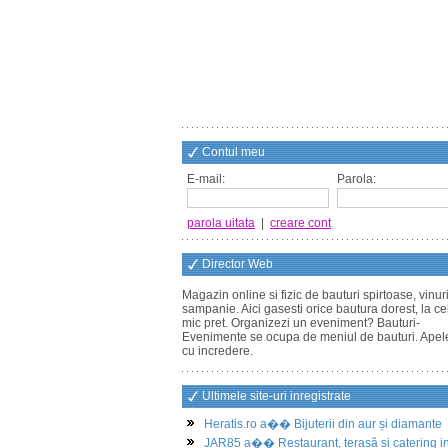
Contul meu
E-mail:
Parola:
parola uitata
|
creare cont
Director Web
Magazin online si fizic de bauturi spirtoase, vinuri
sampanie. Aici gasesti orice bautura dorest, la ce
mic pret. Organizezi un eveniment? Bauturi-
Evenimente se ocupa de meniul de bauturi. Ape
cu incredere.
Ultimele site-uri inregistrate
Heratis.ro a�� Bijuterii din aur și diamante
JAR85 a�� Restaurant, terasă și catering i