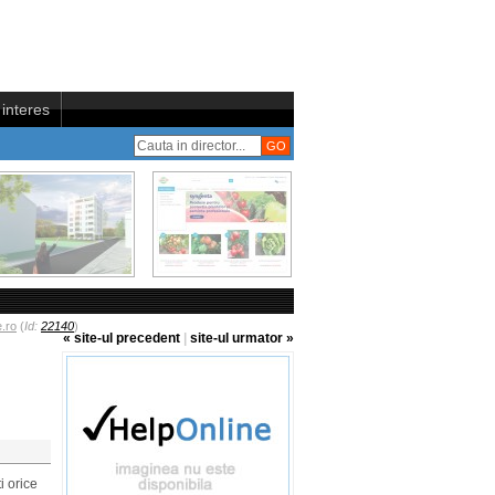
interes
.ro
(
Id:
22140
)
« site-ul precedent
|
site-ul urmator »
i orice