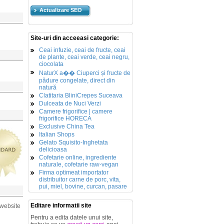
Actualizare SEO
Site-uri din acceeasi categorie:
Ceai infuzie, ceai de fructe, ceai
de plante, ceai verde, ceai negru,
ciocolata
NaturX a�� Ciuperci și fructe de
pădure congelate, direct din
natură
Clatitaria BliniCrepes Suceava
Dulceata de Nuci Verzi
Camere frigorifice | camere
frigorifice HORECA
Exclusive China Tea
Italian Shops
Gelato Squisito-Inghetata
delicioasa
Cofetarie online, ingrediente
naturale, cofetarie raw-vegan
Firma optimeat importator
distribuitor carne de porc, vita,
pui, miel, bovine, curcan, pasare
Editare informatii site
 website
Pentru a edita datele unui site,