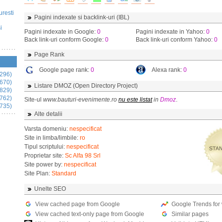
uresti
Pagini indexate si backlink-uri (IBL)
i
Pagini indexate in Google:
0
Pagini indexate in Yahoo:
0
Back link-uri conform Google:
0
Back link-uri conform Yahoo:
0
Page Rank
Google page rank:
0
Alexa rank:
0
296)
670)
Listare DMOZ (Open Directory Project)
829)
762)
Site-ul
www.bauturi-evenimente.ro
nu este listat
in
Dmoz
.
735)
Alte detalii
Varsta domeniu:
nespecificat
Site in limba/limbile:
ro
Tipul scriptului:
nespecificat
Proprietar site:
Sc Alfa 98 Srl
Site power by:
nespecificat
Site Plan:
Standard
Unelte SEO
View cached page from Google
Google Trends for
View cached text-only page from Google
Similar pages