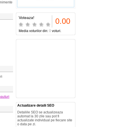
enimente
Voteaza!
0.00
Media voturilor din:
0
voturi.
ri
bauturi
Actualizare detalii SEO
Detaliile SEO se actualizeaza
automat la 30 zile sau pot fi
actualizate individual pe fiecare site
o data pe zi.