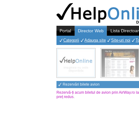
D
Portal
Director Web
Lista Directoa
Categorii
Adauga site
Site-uri noi
T
Rezervări bilete avion
Rezervă-ți acum biletul de avion prin AirWay.ro l
preț redus
.