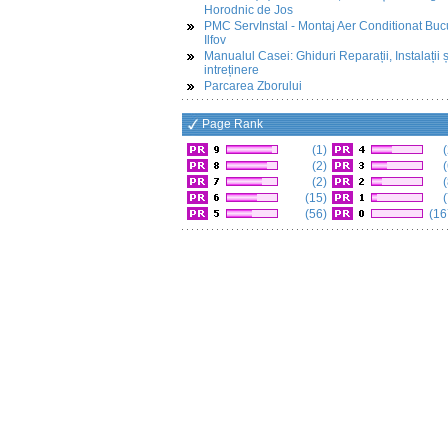
Horodnic de Jos
PMC ServInstal - Montaj Aer Conditionat Buc
Ilfov
Manualul Casei: Ghiduri Reparații, Instalații ș
intreținere
Parcarea Zborului
Page Rank
(1)
(
(2)
(
(2)
(
(15)
(
(56)
(16