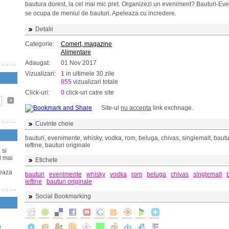
bautura dorest, la cel mai mic pret. Organizezi un eveniment? Bauturi-Ev
se ocupa de meniul de bauturi. Apeleaza cu incredere.
Detalii
Categorie:
Comert, magazine
Alimentare
Adaugat:
01 Nov 2017
Vizualizari:
1
in ultimele 30 zile
855
vizualizari totale
Click-uri:
0
click-uri catre site
Site-ul
nu accepta
link exchnage.
Cuvinte cheie
bauturi, evenimente, whisky, vodka, rom, beluga, chivas, singlemalt, bautu
ieftine, bauturi originale
 si
l mai
Etichete
leaza
bauturi
evenimente
whisky
vodka
rom
beluga
chivas
singlemalt
ieftine
bauturi originale
Social Bookmarking
n