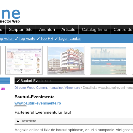
irector Web
re
Scripturi Site
Anunturi
Articole
Catalog firme
Centre de 
op voturi
Top vizite
Top PR
Taguri cautari
Bauturi-Evenimente
Director Web
/
Comert, magazine
/
Alimentare
/ Detalii site
www.bauturi-evenimente
a un
Bauturi-Evenimente
www.bauturi-evenimente.ro
Partenerul Evenimentului Tau!
Descriere
Magazin online si fizic de bauturi spirtoase, vinuri si sampanie. Aici gasest