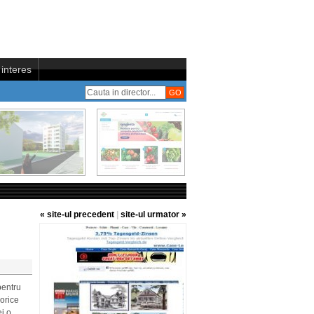
interes
« site-ul precedent
|
site-ul urmator »
pentru
 orice
ei o