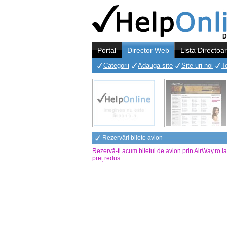
D
Portal
Director Web
Lista Directoa
Categorii
Adauga site
Site-uri noi
T
Rezervări bilete avion
Rezervă-ți acum biletul de avion prin AirWay.ro l
preț redus
.