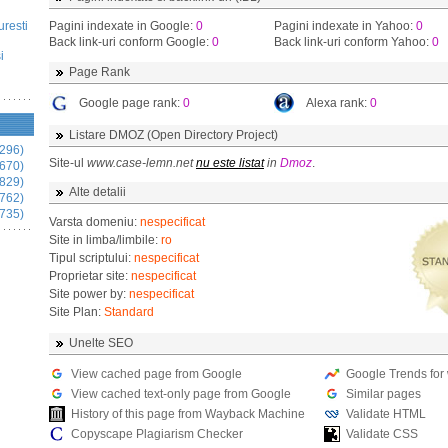
uresti
Pagini indexate in Google:
0
Pagini indexate in Yahoo:
0
Back link-uri conform Google:
0
Back link-uri conform Yahoo:
0
i
Page Rank
Google page rank:
0
Alexa rank:
0
Listare DMOZ (Open Directory Project)
296)
Site-ul
www.case-lemn.net
nu este listat
in
Dmoz
.
670)
829)
Alte detalii
762)
735)
Varsta domeniu:
nespecificat
Site in limba/limbile:
ro
Tipul scriptului:
nespecificat
Proprietar site:
nespecificat
Site power by:
nespecificat
Site Plan:
Standard
Unelte SEO
View cached page from Google
Google Trends for
View cached text-only page from Google
Similar pages
History of this page from Wayback Machine
Validate HTML
Copyscape Plagiarism Checker
Validate CSS