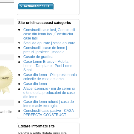
Actualizare SEO
Site-uri din acceeasi categorie:
Constructii case Iasi, Constructii
case din lemn Iasi, Constructor
case Iasi
Statii de epurare | statie epurare
Constructii | case de lemn |
preturi | proiecte | modele
Casute de gradina
Case Lemn Brasov - Mobila
Lemn - Tamplarie - Porti Lemn -
Sinai
Case din lemn - O impresionanta
colectie de case de lemn
Case din lemn
AfaceriLemn.ro - mii de cereri si
oferte de la producatori de case
din lemn
Case din lemn rotund | casa de
lemn masiv ecologica
Constructii case pasive - CASA
 website
PERFECTA-CONSTRUCT
Editare informatii site
Pentru a edita datele unui site,