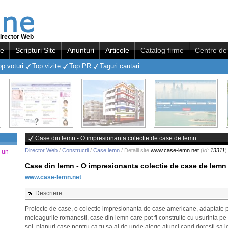
irector Web
re
Scripturi Site
Anunturi
Articole
Catalog firme
Centre de 
op voturi
Top vizite
Top PR
Taguri cautari
Case din lemn - O impresionanta colectie de case de lemn
Director Web
/
Constructii
/
Case lemn
/ Detalii site
www.case-lemn.net
(
Id:
13311
)
a un
Case din lemn - O impresionanta colectie de case de lemn
www.case-lemn.net
Descriere
Proiecte de case, o colectie impresionanta de case americane, adaptate 
meleagurile romanesti, case din lemn care pot fi construite cu usurinta pe
sol, planuri case pentru ca tu sa ai de unde alege atunci cand doresti sa i