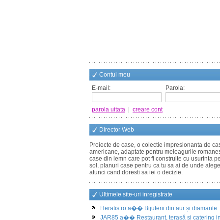
Contul meu
E-mail:
Parola:
parola uitata
|
creare cont
Director Web
Proiecte de case, o colectie impresionanta de ca
americane, adaptate pentru meleagurile romanes
case din lemn care pot fi construite cu usurinta p
sol, planuri case pentru ca tu sa ai de unde aleg
atunci cand doresti sa iei o decizie.
Ultimele site-uri inregistrate
Heratis.ro a�� Bijuterii din aur și diamante
JAR85 a�� Restaurant, terasă și catering i