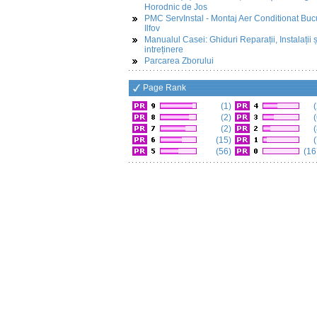
Horodnic de Jos
PMC ServInstal - Montaj Aer Conditionat Buc
Ilfov
Manualul Casei: Ghiduri Reparații, Instalații ș
intreținere
Parcarea Zborului
Page Rank
(1)
(
(2)
(
(2)
(
(15)
(
(56)
(16