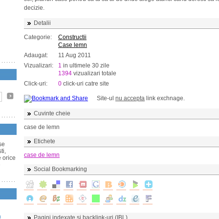
decizie.
Detalii
Categorie:
Constructii
Case lemn
Adaugat:
11 Aug 2011
Vizualizari:
1
in ultimele 30 zile
1394
vizualizari totale
Click-uri:
0
click-uri catre site
Site-ul
nu accepta
link exchnage.
Cuvinte cheie
case de lemn
Etichete
se
ti,
case de lemn
e orice
e
Social Bookmarking
n
Pagini indexate si backlink-uri (IBL)