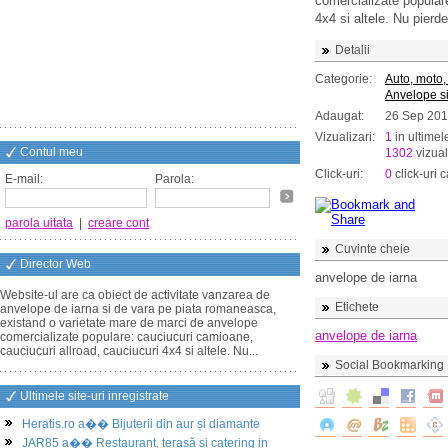
comercializate popular
4x4 si altele. Nu pierde
Detalii
Categorie:
Auto, moto,
Anvelope si
Adaugat:
26 Sep 201
Vizualizari:
1
in ultimel
Contul meu
1302
vizual
Click-uri:
0
click-uri c
E-mail:
Parola:
parola uitata
|
creare cont
Cuvinte cheie
Director Web
anvelope de iarna
Website-ul are ca obiect de activitate vanzarea de
Etichete
anvelope de iarna si de vara pe piata romaneasca,
existand o varietate mare de marci de anvelope
anvelope de iarna
comercializate populare: cauciucuri camioane,
cauciucuri allroad, cauciucuri 4x4 si altele. Nu...
Social Bookmarking
Ultimele site-uri inregistrate
Heratis.ro a�� Bijuterii din aur și diamante
JAR85 a�� Restaurant, terasă și catering in