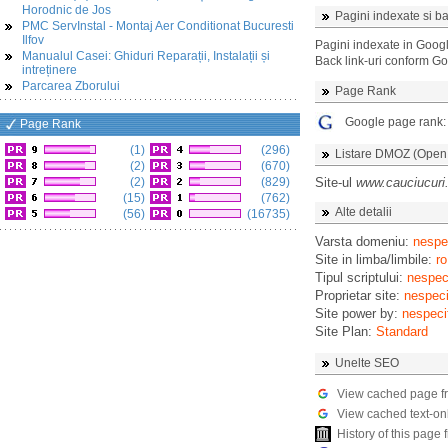
Horodnic de Jos
Pagini indexate si ba
PMC ServInstal - Montaj Aer Conditionat Bucuresti
Ilfov
Pagini indexate in Goog
Manualul Casei: Ghiduri Reparații, Instalații și
Back link-uri conform G
intreținere
Parcarea Zborului
Page Rank
Google page rank
Page Rank
(1)
(296)
Listare DMOZ (Open D
(2)
(670)
(2)
(829)
Site-ul
www.cauciucuri
(15)
(762)
Alte detalii
(56)
(16735)
Varsta domeniu:
nespec
Site in limba/limbile:
ro
Tipul scriptului:
nespeci
Proprietar site:
nespeci
Site power by:
nespeci
Site Plan:
Standard
Unelte SEO
View cached page f
View cached text-on
History of this pag