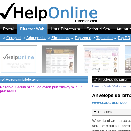
Director Web
Portal
Director Web
Lista Directoare
Scripturi Site
Anuntur
Categorii
Adauga site
Site-uri noi
Top voturi
Top vizite
Top PR
Rezervări bilete avion
Anvelope de iarna
Director Web
/
Auto, moto, 
Rezervă-ți acum biletul de avion prin AirWay.ro la un
preț redus
.
Anvelope de iarn
www.cauciucuri.co
Descriere
Website-ul are ca obie
vara pe piata romaneas