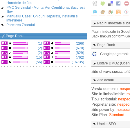
Horodnic de Jos
PMC ServInstal - Montaj Aer Conditionat Bucuresti
Ilfov
Manualul Casei: Ghiduri Reparații, Instalații și
intreținere
Pagini indexate si ba
Parcarea Zborului
Pagini indexate in Goog
Page Rank
Back link-uri conform G
(1)
(296)
Page Rank
(2)
(670)
(2)
(829)
Google page rank
(15)
(762)
(56)
(16735)
Listare DMOZ (Open D
Site-ul
www.cursuri-util
Alte detalii
Varsta domeniu:
nespec
Site in limba/limbile:
ro
Tipul scriptului:
nespeci
Proprietar site:
nespeci
Site power by:
nespeci
Site Plan:
Standard
Unelte SEO