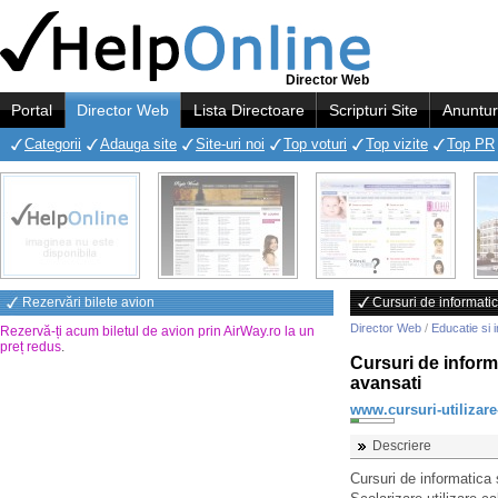
Director Web
Portal
Director Web
Lista Directoare
Scripturi Site
Anuntur
Categorii
Adauga site
Site-uri noi
Top voturi
Top vizite
Top PR
Rezervări bilete avion
Cursuri de informatic
Director Web
/
Educatie si 
Rezervă-ți acum biletul de avion prin AirWay.ro la un
preț redus
.
Cursuri de inform
avansati
www.cursuri-utilizare
Descriere
Cursuri de informatica 