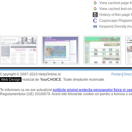
View cached page f
View cached text-on
History of this pag
Copyscape Plagiari
Keyword Density An
Copyright © 2007-2010 HelpOnline.ro
Portal
|
Dire
Web Design
realizat de
YourCHOICE
. Toate drepturile rezervate.
Te informam ca ne-am actualizat
politicile privind protectia persoanelor fizice in c
Regulamentului (UE) 2016/679. Acest site foloseste cookie-uri pentru a furniza o 