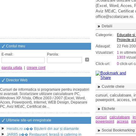
Scolarizare utilizare 
(Excel, Word, Acces, 
Aviz MEdC, Certificat 
office@scolarizare.ro.
Detalii
Categorie:
Educatie si
Proiecte si 
Contul meu
Adaugat:
22 Feb 200
Vizualizari:
1
in ultimel
E-mail:
Parola:
1303
vizual
Click-uri:
0
click-uri c
parola uitata
|
creare cont
Director Web
Cuvinte cheie
Cursuri de informatica si programare pentru incepatori
si avansati. Scolarizare utilizare calculatoare PC,
cursuri, calculatoare, 
Windows XP /Vista, Office 2003 / 2007 (Excel, Word,
powerpoint, access, in
Acces, Powerpoint), Internet, WEB Design, Depanare
PC. Aviz MEdC, Certificat de...
Etichete
cursuri
calculatoare
in
Ultimele site-uri inregistrate
powerpoint
access
int
Heratis.ro a�� Bijuterii din aur și diamante
Social Bookmarking
JAR85 a�� Restaurant, terasă și catering in