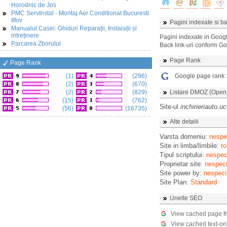
Horodnic de Jos
PMC ServInstal - Montaj Aer Conditionat Bucuresti
Ilfov
Pagini indexate si ba
Manualul Casei: Ghiduri Reparații, Instalații și
intreținere
Pagini indexate in Goog
Parcarea Zborului
Back link-uri conform G
Page Rank
Page Rank
(1)
(296)
Google page rank
(2)
(670)
(2)
(829)
Listare DMOZ (Open D
(15)
(762)
Site-ul
inchirieriauto.u
(56)
(16735)
Alte detalii
Varsta domeniu:
nespec
Site in limba/limbile:
ro
Tipul scriptului:
nespeci
Proprietar site:
nespeci
Site power by:
nespeci
Site Plan:
Standard
Unelte SEO
View cached page f
View cached text-on