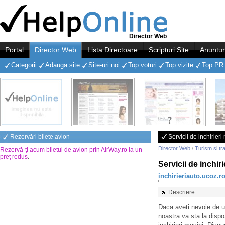
Director Web
Portal
Director Web
Lista Directoare
Scripturi Site
Anuntur
Categorii
Adauga site
Site-uri noi
Top voturi
Top vizite
Top PR
Rezervări bilete avion
Servicii de inchirieri
Director Web
/
Turism si tr
Rezervă-ți acum biletul de avion prin AirWay.ro la un
preț redus
.
Servicii de inchir
inchirieriauto.ucoz.r
Descriere
Daca aveti nevoie de u
noastra va sta la dispo