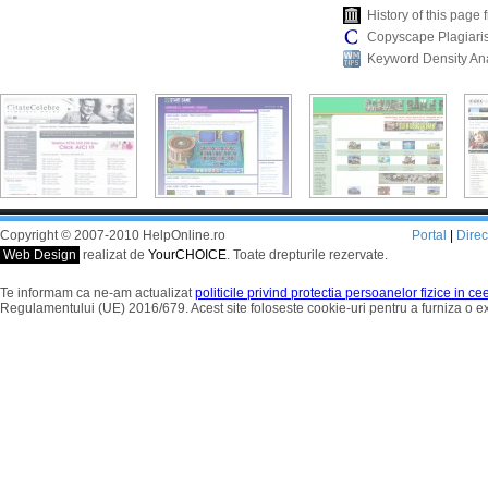
History of this pag
Copyscape Plagiari
Keyword Density An
Copyright © 2007-2010 HelpOnline.ro
Portal
|
Dire
Web Design
realizat de
YourCHOICE
. Toate drepturile rezervate.
Te informam ca ne-am actualizat
politicile privind protectia persoanelor fizice in c
Regulamentului (UE) 2016/679. Acest site foloseste cookie-uri pentru a furniza o 