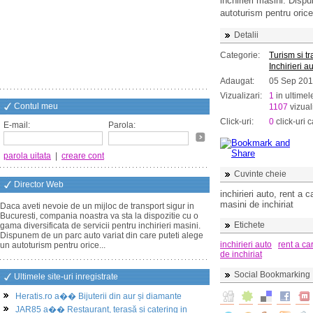
inchirieri masini. Disp
autoturism pentru orice
Detalii
Categorie:
Turism si t
Inchirieri a
Adaugat:
05 Sep 20
Vizualizari:
1
in ultimel
Contul meu
1107
vizuali
Click-uri:
0
click-uri c
E-mail:
Parola:
parola uitata
|
creare cont
Cuvinte cheie
Director Web
inchirieri auto, rent a 
masini de inchiriat
Daca aveti nevoie de un mijloc de transport sigur in
Bucuresti, compania noastra va sta la dispozitie cu o
Etichete
gama diversificata de servicii pentru inchirieri masini.
Dispunem de un parc auto variat din care puteti alege
inchirieri auto
rent a ca
un autoturism pentru orice...
de inchiriat
Social Bookmarking
Ultimele site-uri inregistrate
Heratis.ro a�� Bijuterii din aur și diamante
JAR85 a�� Restaurant, terasă și catering in