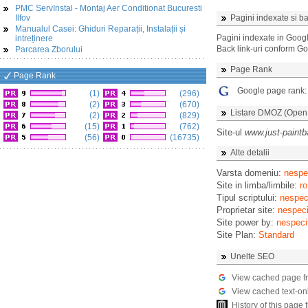
PMC ServInstal - Montaj Aer Conditionat Bucuresti
Ilfov
Pagini indexate si ba
Manualul Casei: Ghiduri Reparații, Instalații și
Pagini indexate in Goog
intreținere
Back link-uri conform G
Parcarea Zborului
Page Rank
Page Rank
Google page rank
(1)
(296)
(2)
(670)
Listare DMOZ (Open D
(2)
(829)
(15)
(762)
Site-ul
www.just-paintba
(56)
(16735)
Alte detalii
Varsta domeniu:
nespec
Site in limba/limbile:
ro
Tipul scriptului:
nespeci
Proprietar site:
nespeci
Site power by:
nespeci
Site Plan:
Standard
Unelte SEO
View cached page f
View cached text-on
History of this pag