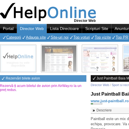
Director Web
Portal
Director Web
Lista Directoare
Scripturi Site
Anuntur
Categorii
Adauga site
Site-uri noi
Top voturi
Top vizite
Top PR
Rezervări bilete avion
Just Paintball Baia 
Director Web
/
Sport si rec
Rezervă-ți acum biletul de avion prin AirWay.ro la un
preț redus
.
Just Paintball Ba
www.just-paintball.ro
Descriere
Paintball este un mix de
echipa, provocare. Va o