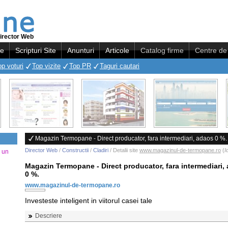
irector Web
re
Scripturi Site
Anunturi
Articole
Catalog firme
Centre de 
op voturi
Top vizite
Top PR
Taguri cautari
Magazin Termopane - Direct producator, fara intermediari, adaos 0 %.
Director Web
/
Constructii
/
Cladiri
/ Detalii site
www.magazinul-de-termopane.ro
(
I
a un
Magazin Termopane - Direct producator, fara intermediari,
0 %.
www.magazinul-de-termopane.ro
Investeste inteligent in viitorul casei tale
Descriere