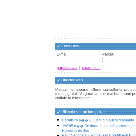
Contul meu
E-mail:
Parola:
parola uitata
|
creare cont
Director Web
Magazin termopane - Oferim consultanta, proiect
montaj gratuit. Va garantam cel mai bun raport pr
calitate la termopane.
Ultimele site-uri inregistrate
Heratis.ro a�� Bijuterii din aur și diamante
JAR85 a�� Restaurant, terasă și catering i
Horodnic de Jos
PMC ServInstal - Montaj Aer Conditionat Buc