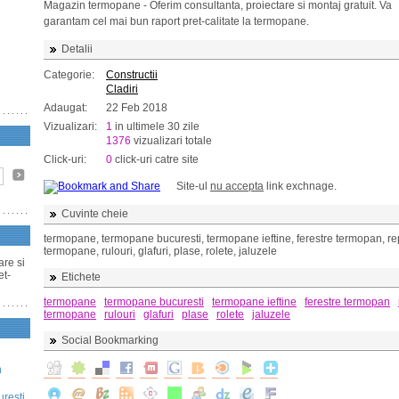
Magazin termopane - Oferim consultanta, proiectare si montaj gratuit. Va
garantam cel mai bun raport pret-calitate la termopane.
Detalii
Categorie:
Constructii
Cladiri
Adaugat:
22 Feb 2018
Vizualizari:
1
in ultimele 30 zile
1376
vizualizari totale
Click-uri:
0
click-uri catre site
Site-ul
nu accepta
link exchnage.
Cuvinte cheie
termopane, termopane bucuresti, termopane ieftine, ferestre termopan, rep
termopane, rulouri, glafuri, plase, rolete, jaluzele
are si
et-
Etichete
termopane
termopane bucuresti
termopane ieftine
ferestre termopan
termopane
rulouri
glafuri
plase
rolete
jaluzele
Social Bookmarking
n
uresti