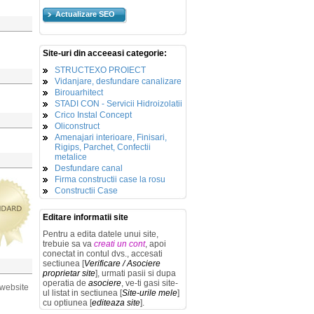
Actualizare SEO
Site-uri din acceeasi categorie:
STRUCTEXO PROIECT
Vidanjare, desfundare canalizare
Birouarhitect
STADI CON - Servicii Hidroizolatii
Crico Instal Concept
Oliconstruct
Amenajari interioare, Finisari,
Rigips, Parchet, Confectii
metalice
Desfundare canal
Firma constructii case la rosu
Constructii Case
Editare informatii site
Pentru a edita datele unui site,
trebuie sa va
creati un cont
, apoi
conectat in contul dvs., accesati
sectiunea [
Verificare / Asociere
proprietar site
], urmati pasii si dupa
operatia de
asociere
, ve-ti gasi site-
 website
ul listat in sectiunea [
Site-urile mele
]
cu optiunea [
editeaza site
].