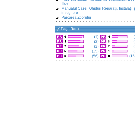
Ilfov
Manualul Casei: Ghiduri Reparații, Instalații ș
intreținere
Parcarea Zborului
Page Rank
(1)
(
(2)
(
(2)
(
(15)
(
(56)
(16