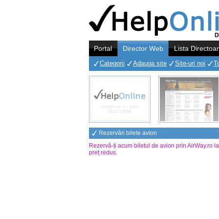
D
Portal
Director Web
Lista Directoa
Categorii
Adauga site
Site-uri noi
T
Rezervări bilete avion
Rezervă-ți acum biletul de avion prin AirWay.ro l
preț redus
.