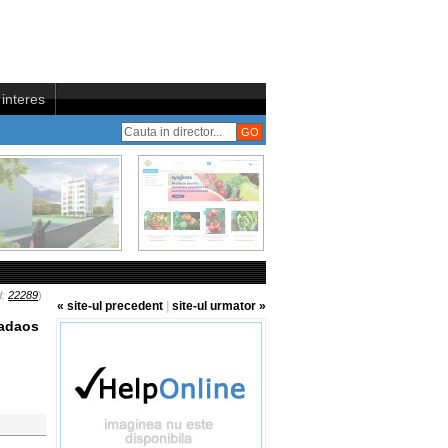
interes
d:
22289
)
« site-ul precedent
|
site-ul urmator »
 adaos