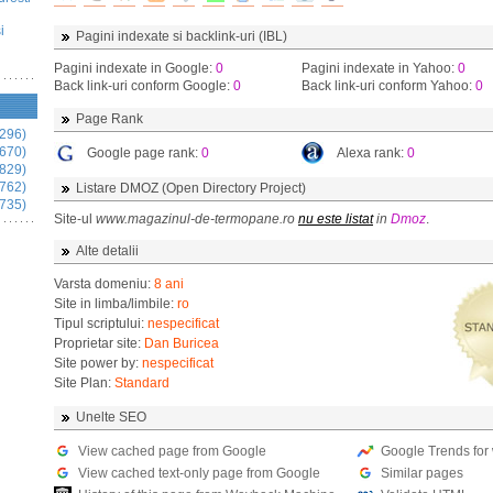
i
Pagini indexate si backlink-uri (IBL)
Pagini indexate in Google:
0
Pagini indexate in Yahoo:
0
Back link-uri conform Google:
0
Back link-uri conform Yahoo:
0
Page Rank
296)
670)
Google page rank:
0
Alexa rank:
0
829)
762)
Listare DMOZ (Open Directory Project)
735)
Site-ul
www.magazinul-de-termopane.ro
nu este listat
in
Dmoz
.
Alte detalii
Varsta domeniu:
8 ani
Site in limba/limbile:
ro
Tipul scriptului:
nespecificat
Proprietar site:
Dan Buricea
Site power by:
nespecificat
Site Plan:
Standard
Unelte SEO
View cached page from Google
Google Trends for
View cached text-only page from Google
Similar pages