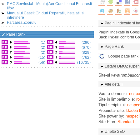
PMC ServInstal - Montaj Aer Conditionat Bucuresti
Ilfov
Manualul Casei: Ghiduri Reparații, Instalații și
intreținere
Parcarea Zborului
Pagini indexate si ba
Pagini indexate in Goog
Page Rank
Back link-uri conform G
(1)
(296)
Page Rank
(2)
(670)
(2)
(829)
Google page rank
(15)
(762)
(56)
(16735)
Listare DMOZ (Open D
Site-ul
www.rombadcons
Alte detalii
Varsta domeniu:
nespec
Site in limba/limbile:
ro
Tipul scriptului:
nespeci
Proprietar site:
Badea F
Site power by:
nespeci
Site Plan:
Standard
Unelte SEO