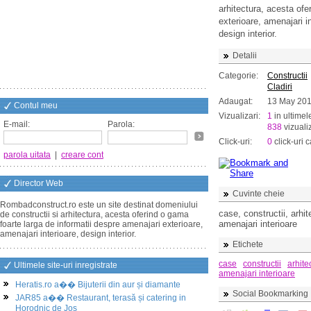
arhitectura, acesta ofe
exterioare, amenajari in
design interior.
Detalii
Categorie:
Constructii
Cladiri
Adaugat:
13 May 20
Contul meu
Vizualizari:
1
in ultimel
E-mail:
Parola:
838
vizualiz
Click-uri:
0
click-uri c
parola uitata
|
creare cont
Director Web
Cuvinte cheie
Rombadconstruct.ro este un site destinat domeniului
case, constructii, arhit
de constructii si arhitectura, acesta oferind o gama
amenajari interioare
foarte larga de informatii despre amenajari exterioare,
amenajari interioare, design interior.
Etichete
case
constructii
arhite
Ultimele site-uri inregistrate
amenajari interioare
Heratis.ro a�� Bijuterii din aur și diamante
Social Bookmarking
JAR85 a�� Restaurant, terasă și catering in
Horodnic de Jos