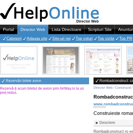
Director Web
Portal
Director Web
Lista Directoare
Scripturi Site
Anuntur
Categorii
Adauga site
Site-uri noi
Top voturi
Top vizite
Top PR
Rezervări bilete avion
Rombadconstruct: case
Director Web
/
Constructii
Rezervă-ți acum biletul de avion prin AirWay.ro la un
preț redus
.
Rombadconstruct: 
www.rombadconstruc
Construieste roma
Descriere
Rombadconstruct.ro est