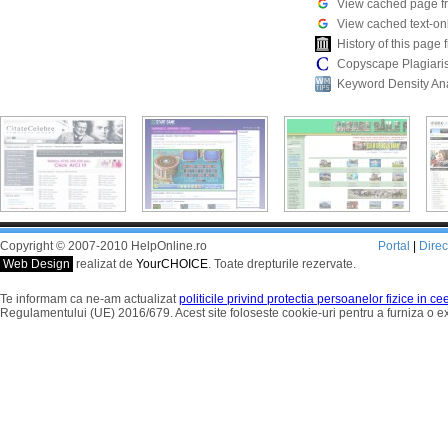
View cached page f
View cached text-on
History of this pag
Copyscape Plagiari
Keyword Density An
Copyright © 2007-2010 HelpOnline.ro
Portal
|
Dire
Web Design
realizat de
YourCHOICE
. Toate drepturile rezervate.
Te informam ca ne-am actualizat
politicile privind protectia persoanelor fizice in c
Regulamentului (UE) 2016/679. Acest site foloseste cookie-uri pentru a furniza o 