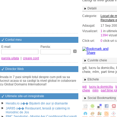
castigi la nivel global
Detalii
Categorie:
Locuri de 
Recrutare 
Adaugat:
17 Sep 20
Vizualizari:
1
in ultimel
1394
vizual
Contul meu
Click-uri:
0
click-uri c
E-mail:
Parola:
parola uitata
|
creare cont
Cuvinte cheie
gdi, lucru la domiciliu,
Director Web
cheie, mlm, part time j
Invata in 7 pasi simplii totul despre cum poti sa sa
Etichete
lucrezi acasa si sa castigi la nivel global in colaborare
cu Global Domains International!
gdi
lucru la domiciliu
b
cheie
mlm
part time jo
Ultimele site-uri inregistrate
Social Bookmarking
Heratis.ro a�� Bijuterii din aur și diamante
JAR85 a�� Restaurant, terasă și catering in
Horodnic de Jos
PMC ServInstal - Montaj Aer Conditionat Bucuresti