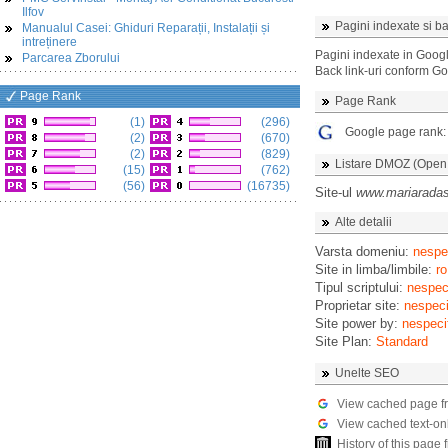
Ilfov
Pagini indexate si ba
Manualul Casei: Ghiduri Reparații, Instalații și
intreținere
Pagini indexate in Goog
Parcarea Zborului
Back link-uri conform G
Page Rank
Page Rank
(1)
(296)
Google page rank
(2)
(670)
(2)
(829)
Listare DMOZ (Open D
(15)
(762)
(56)
(16735)
Site-ul
www.mariarada
Alte detalii
Varsta domeniu:
nespec
Site in limba/limbile:
ro
Tipul scriptului:
nespeci
Proprietar site:
nespeci
Site power by:
nespeci
Site Plan:
Standard
Unelte SEO
View cached page f
View cached text-on
History of this pag