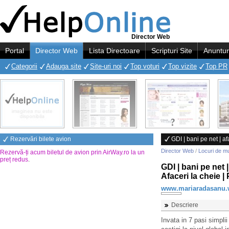
Director Web
Portal
Director Web
Lista Directoare
Scripturi Site
Anuntur
Categorii
Adauga site
Site-uri noi
Top voturi
Top vizite
Top PR
Rezervări bilete avion
GDI | bani pe net | af
Director Web
/
Locuri de m
Rezervă-ți acum biletul de avion prin AirWay.ro la un
preț redus
.
GDI | bani pe net |
Afaceri la cheie | 
www.mariaradasanu.
Descriere
Invata in 7 pasi simpli