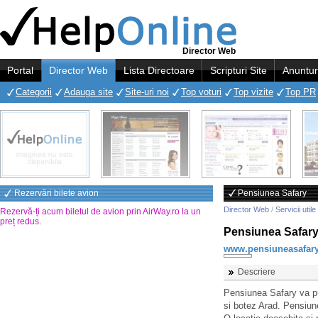
Director Web
Portal
Director Web
Lista Directoare
Scripturi Site
Anuntur
Categorii
Adauga site
Site-uri noi
Top voturi
Top vizite
Top PR
Rezervări bilete avion
Pensiunea Safary
Director Web
/
Servicii utile
Rezervă-ți acum biletul de avion prin AirWay.ro la un
preț redus
.
Pensiunea Safar
www.pensiuneasafary
Descriere
Pensiunea Safary va pu
si botez Arad. Pensiun