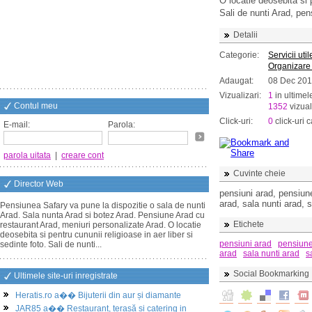
O locatie deosebita si p
Sali de nunti Arad, pen
Detalii
Categorie:
Servicii util
Organizare
Adaugat:
08 Dec 20
Vizualizari:
1
in ultimel
Contul meu
1352
vizual
Click-uri:
0
click-uri c
E-mail:
Parola:
parola uitata
|
creare cont
Cuvinte cheie
Director Web
pensiuni arad, pensiune
arad, sala nunti arad, 
Pensiunea Safary va pune la dispozitie o sala de nunti
Arad. Sala nunta Arad si botez Arad. Pensiune Arad cu
Etichete
restaurant Arad, meniuri personalizate Arad. O locatie
deosebita si pentru cununii religioase in aer liber si
pensiuni arad
pensiune
sedinte foto. Sali de nunti...
arad
sala nunti arad
s
Social Bookmarking
Ultimele site-uri inregistrate
Heratis.ro a�� Bijuterii din aur și diamante
JAR85 a�� Restaurant, terasă și catering in