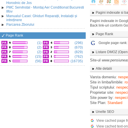
Horodnic de Jos
PMC ServInstal - Montaj Aer Conditionat Bucuresti
Ilfov
Pagini indexate si ba
Manualul Casei: Ghiduri Reparații, Instalații și
intreținere
Pagini indexate in Goog
Parcarea Zborului
Back link-uri conform G
Page Rank
Page Rank
(1)
(296)
Google page rank
(2)
(670)
(2)
(829)
Listare DMOZ (Open D
(15)
(762)
Site-ul
www.pensiuneas
(56)
(16735)
Alte detalii
Varsta domeniu:
nespec
Site in limba/limbile:
ro
Tipul scriptului:
nespeci
Proprietar site:
nespeci
Site power by:
nespeci
Site Plan:
Standard
Unelte SEO
View cached page f
View cached text-on