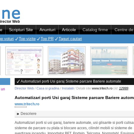
irector Web
re
Scripturi Site
Anunturi
Articole
Catalog firme
Centre de 
op voturi
Top vizite
Top PR
Taguri cautari
Automatizari porti Usi garaj Sisteme parcare Bariere automate
Director Web
/
Casa si gradina
/
Instalatii
/ Detalii site
www.tritech.ro
(
Id:
12999
)
a un
Automatizari porti Usi garaj Sisteme parcare Bariere autom
www.tritech.ro
Descriere
Automatizari porti si usi garaj, bariere automate, usi glisante si porti culisa
sisteme de parcare cu plata si blocare acces, cilindri mobili si sisteme de
avertizare incendiu. Importator BFT, Portalp, Telcoma, Normstahl, Equinsa