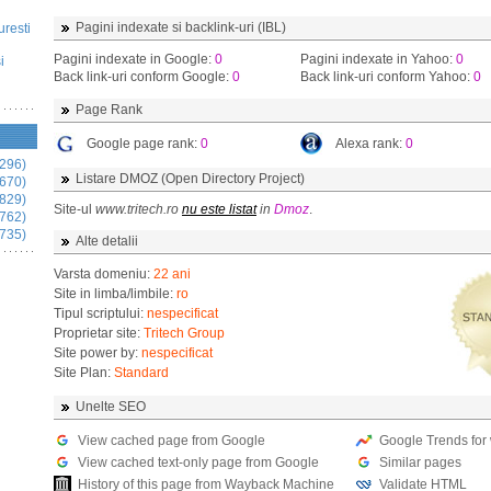
Pagini indexate si backlink-uri (IBL)
uresti
Pagini indexate in Google:
0
Pagini indexate in Yahoo:
0
i
Back link-uri conform Google:
0
Back link-uri conform Yahoo:
0
Page Rank
Google page rank:
0
Alexa rank:
0
296)
Listare DMOZ (Open Directory Project)
670)
829)
Site-ul
www.tritech.ro
nu este listat
in
Dmoz
.
762)
735)
Alte detalii
Varsta domeniu:
22 ani
Site in limba/limbile:
ro
Tipul scriptului:
nespecificat
Proprietar site:
Tritech Group
Site power by:
nespecificat
Site Plan:
Standard
Unelte SEO
View cached page from Google
Google Trends for
View cached text-only page from Google
Similar pages
History of this page from Wayback Machine
Validate HTML