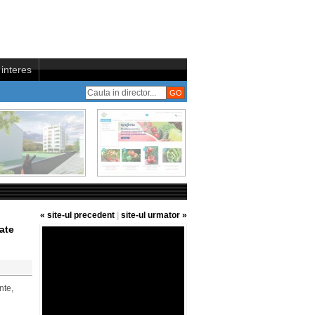
interes
« site-ul precedent
|
site-ul urmator »
ate
nte,
.