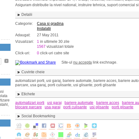
Asiguram distributie la nivel national, instruire tehnica, suport comercial s
Detalii
Categorie:
Casa si gradina
Instalatii
Adaugat:
27 May 2011
Vizualizari:
1
in ultimele 30 zile
1567
vizualizari totale
Click-uri:
0
click-uri catre site
Site-ul
nu accepta
link exchnage.
Cuvinte cheie
automatizari porti, usi garaj, bariere automate, bariere acces, bariere auto
parcare, usa garaj, porti culisante, usi glisante, porti glisante
usi
Etichete
plata
rtizare
automatizari porti
usi garaj
bariere automate
bariere acces
bariere au
stahl,
blocare parcare
usa garaj
porti culisante
usi glisante
porti glisante
Social Bookmarking
n