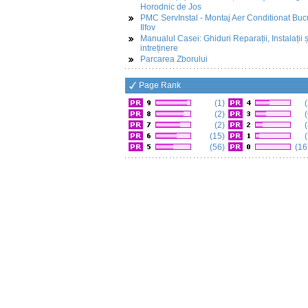
Horodnic de Jos
PMC ServInstal - Montaj Aer Conditionat Buc
Ilfov
Manualul Casei: Ghiduri Reparații, Instalații ș
intreținere
Parcarea Zborului
Page Rank
(1)
(
(2)
(
(2)
(
(15)
(
(56)
(16