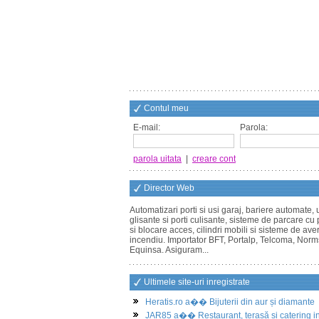
Contul meu
E-mail:
Parola:
parola uitata
|
creare cont
Director Web
Automatizari porti si usi garaj, bariere automate, 
glisante si porti culisante, sisteme de parcare cu 
si blocare acces, cilindri mobili si sisteme de ave
incendiu. Importator BFT, Portalp, Telcoma, Norm
Equinsa. Asiguram...
Ultimele site-uri inregistrate
Heratis.ro a�� Bijuterii din aur și diamante
JAR85 a�� Restaurant, terasă și catering i