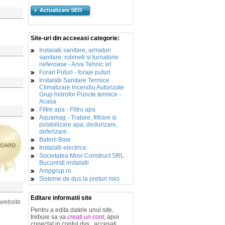
Actualizare SEO
Site-uri din acceeasi categorie:
Instalatii sanitare, armaturi
sanitare, robineti si turnatorie
neferoase - Arva Tehnic srl
Forari Puturi - foraje puturi
Instalatii Sanitare Termice
Climatizare Incendiu Autorizate
Grup hidrofor Puncte termice -
Acasa
Filtre apa - Filtru apa
Aquamag - Tratare, filtrare si
potabilizare apa, dedurizare,
deferizare.
Baterii Baie
Instalatii electrice
Societatea Movi Construct SRL
Bucuresti instalatii
Ampgrup.ro
Sisteme de dus la preturi mici
Editare informatii site
 website
Pentru a edita datele unui site,
trebuie sa va
creati un cont
, apoi
conectat in contul dvs., accesati