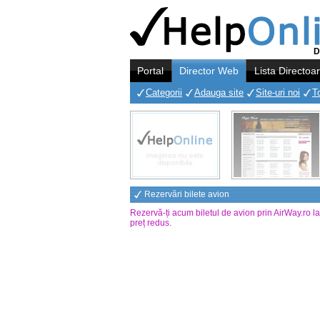
D
Portal
Director Web
Lista Directoa
Categorii
Adauga site
Site-uri noi
T
Rezervări bilete avion
Rezervă-ți acum biletul de avion prin AirWay.ro l
preț redus
.