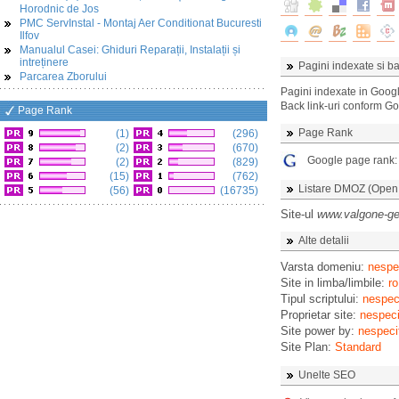
Horodnic de Jos
PMC ServInstal - Montaj Aer Conditionat Bucuresti
Ilfov
Manualul Casei: Ghiduri Reparații, Instalații și
intreținere
Pagini indexate si ba
Parcarea Zborului
Pagini indexate in Goog
Back link-uri conform G
Page Rank
Page Rank
(1)
(296)
(2)
(670)
Google page rank
(2)
(829)
(15)
(762)
Listare DMOZ (Open D
(56)
(16735)
Site-ul
www.valgone-ge
Alte detalii
Varsta domeniu:
nespec
Site in limba/limbile:
ro
Tipul scriptului:
nespeci
Proprietar site:
nespeci
Site power by:
nespeci
Site Plan:
Standard
Unelte SEO