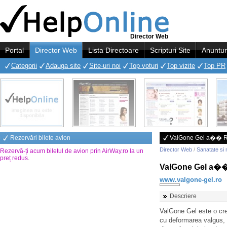
Director Web
Portal
Director Web
Lista Directoare
Scripturi Site
Anuntur
Categorii
Adauga site
Site-uri noi
Top voturi
Top vizite
Top PR
Rezervări bilete avion
ValGone Gel a�� R
Director Web
/
Sanatate si 
Rezervă-ți acum biletul de avion prin AirWay.ro la un
preț redus
.
ValGone Gel a��
www.valgone-gel.ro
Descriere
ValGone Gel este o cre
cu deformarea valgus, o