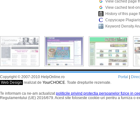
View cached page f
View cached text-on
History of this pag
Copyscape Plagiari
Keyword Density An
Copyright © 2007-2010 HelpOnline.ro
Portal
|
Dire
Web Design
realizat de
YourCHOICE
. Toate drepturile rezervate.
Te informam ca ne-am actualizat
politicile privind protectia persoanelor fizice in c
Regulamentului (UE) 2016/679. Acest site foloseste cookie-uri pentru a furniza o 