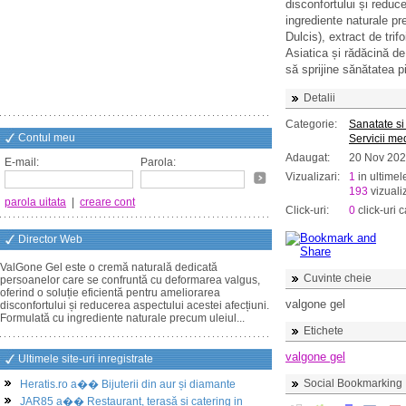
disconfortului și reduc
ingrediente naturale p
Dulcis), extract de trif
Asiatica și rădăcină de
să sprijine sănătatea pi
Detalii
Categorie:
Sanatate si
Contul meu
Servicii me
Adaugat:
20 Nov 20
E-mail:
Parola:
Vizualizari:
1
in ultimel
193
vizualiz
parola uitata
|
creare cont
Click-uri:
0
click-uri c
Director Web
ValGone Gel este o cremă naturală dedicată
Cuvinte cheie
persoanelor care se confruntă cu deformarea valgus,
oferind o soluție eficientă pentru ameliorarea
valgone gel
disconfortului și reducerea aspectului acestei afecțiuni.
Formulată cu ingrediente naturale precum uleiul...
Etichete
valgone gel
Ultimele site-uri inregistrate
Social Bookmarking
Heratis.ro a�� Bijuterii din aur și diamante
JAR85 a�� Restaurant, terasă și catering in