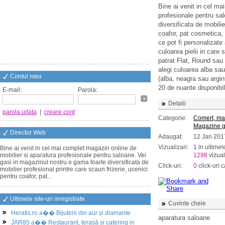
Bine ai venit in cel ma
profesionale pentru sa
diversificata de mobilie
coafor, pat cosmetica, 
ce pot fi personalizate
culoarea pielii in care s
patrat Flat, Round sau S
alegi culoarea alba sau
Contul meu
(alba, neagra sau argin
20 de nuante disponibil
E-mail:
Parola:
Detalii
parola uitata
|
creare cont
Categorie:
Comert, ma
Magazine g
Director Web
Adaugat:
12 Jan 201
Vizualizari:
1
in ultimel
Bine ai venit in cel mai complet magazin online de
mobilier si aparatura profesionale pentru saloane. Vei
1298
vizual
gasi in magazinul nostru o gama foarte diversificata de
Click-uri:
0
click-uri c
mobilier profesional printre care scaun frizerie, ucenici
pentru coafor, pat...
Ultimele site-uri inregistrate
Cuvinte cheie
Heratis.ro a�� Bijuterii din aur și diamante
aparatura saloane
JAR85 a�� Restaurant, terasă și catering in