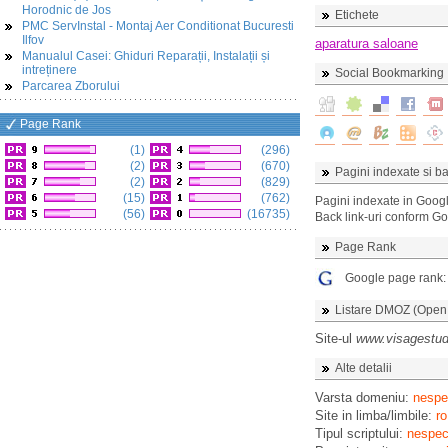
Horodnic de Jos
Etichete
PMC ServInstal - Montaj Aer Conditionat Bucuresti
Ilfov
aparatura saloane
Manualul Casei: Ghiduri Reparații, Instalații și
intreținere
Social Bookmarking
Parcarea Zborului
Page Rank
(1)
(296)
(2)
(670)
Pagini indexate si ba
(2)
(829)
(15)
(762)
Pagini indexate in Goog
(56)
(16735)
Back link-uri conform G
Page Rank
Google page rank
Listare DMOZ (Open D
Site-ul
www.visagestud
Alte detalii
Varsta domeniu:
nespec
Site in limba/limbile:
ro
Tipul scriptului:
nespeci