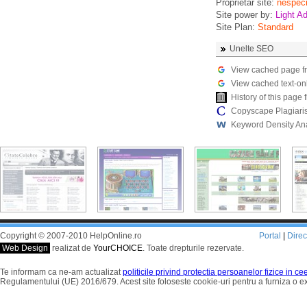
Proprietar site:
nespeci
Site power by:
Light Ad
Site Plan:
Standard
Unelte SEO
View cached page f
View cached text-on
History of this pag
Copyscape Plagiari
Keyword Density An
Copyright © 2007-2010 HelpOnline.ro
Portal
|
Dire
Web Design
realizat de
YourCHOICE
. Toate drepturile rezervate.
Te informam ca ne-am actualizat
politicile privind protectia persoanelor fizice in c
Regulamentului (UE) 2016/679. Acest site foloseste cookie-uri pentru a furniza o 