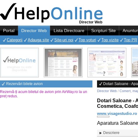
Director Web
Portal
Director Web
Lista Directoare
Scripturi Site
Anuntur
Categorii
Adauga site
Site-uri noi
Top voturi
Top vizite
Top PR
Rezervări bilete avion
Dotari Saloane - Apa
Director Web
/
Comert, ma
Rezervă-ți acum biletul de avion prin AirWay.ro la un
preț redus
.
Dotari Saloane - 
Cosmetica, Coafo
www.visagestudio.ro
Aparatura Saloan
Descriere