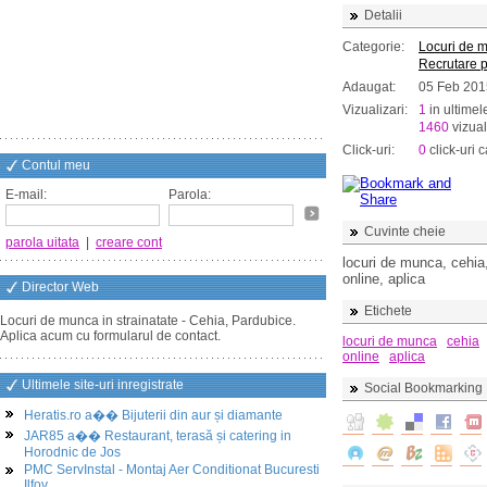
Detalii
Categorie:
Locuri de 
Recrutare 
Adaugat:
05 Feb 201
Vizualizari:
1
in ultimel
1460
vizual
Click-uri:
0
click-uri c
Contul meu
E-mail:
Parola:
Cuvinte cheie
parola uitata
|
creare cont
locuri de munca, cehia,
online, aplica
Director Web
Etichete
Locuri de munca in strainatate - Cehia, Pardubice.
Aplica acum cu formularul de contact.
locuri de munca
cehia
online
aplica
Ultimele site-uri inregistrate
Social Bookmarking
Heratis.ro a�� Bijuterii din aur și diamante
JAR85 a�� Restaurant, terasă și catering in
Horodnic de Jos
PMC ServInstal - Montaj Aer Conditionat Bucuresti
Ilfov