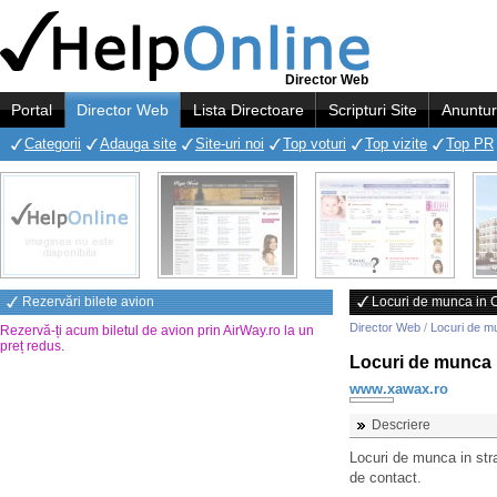
Director Web
Portal
Director Web
Lista Directoare
Scripturi Site
Anuntur
Categorii
Adauga site
Site-uri noi
Top voturi
Top vizite
Top PR
Rezervări bilete avion
Locuri de munca in 
Director Web
/
Locuri de m
Rezervă-ți acum biletul de avion prin AirWay.ro la un
preț redus
.
Locuri de munca 
www.xawax.ro
Descriere
Locuri de munca in str
de contact.