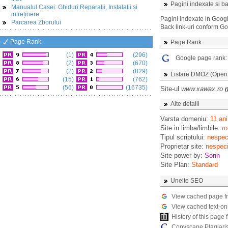
Pagini indexate si ba
Manualul Casei: Ghiduri Reparații, Instalații și
intreținere
Pagini indexate in Goog
Parcarea Zborului
Back link-uri conform G
Page Rank
Page Rank
(1)
(296)
Google page rank
(2)
(670)
(2)
(829)
Listare DMOZ (Open D
(15)
(762)
(56)
(16735)
Site-ul
www.xawax.ro
n
Alte detalii
Varsta domeniu:
11 ani
Site in limba/limbile:
ro
Tipul scriptului:
nespeci
Proprietar site:
nespeci
Site power by:
Sorin
Site Plan:
Standard
Unelte SEO
View cached page f
View cached text-on
History of this pag
Copyscape Plagiari