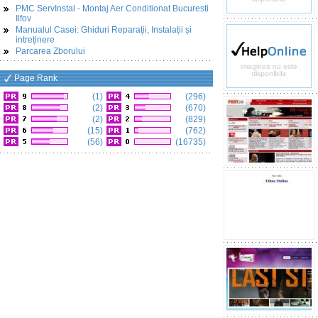
PMC ServInstal - Montaj Aer Conditionat Bucuresti
Ilfov
Manualul Casei: Ghiduri Reparații, Instalații și
intreținere
Parcarea Zborului
Page Rank
(1)
(296)
(2)
(670)
(2)
(829)
(15)
(762)
(56)
(16735)