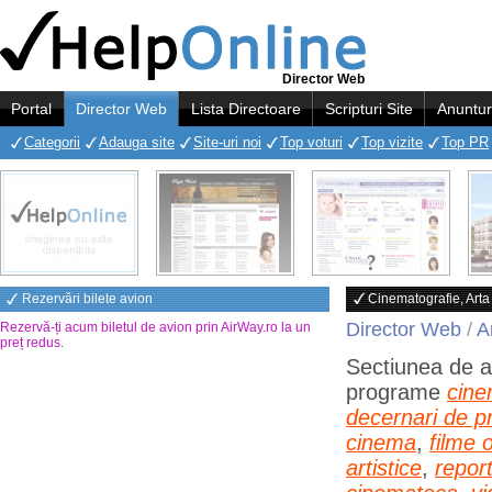
Director Web
Portal
Director Web
Lista Directoare
Scripturi Site
Anuntur
Categorii
Adauga site
Site-uri noi
Top voturi
Top vizite
Top PR
Rezervări bilete avion
Cinematografie, Arta 
Director Web
/
A
Rezervă-ți acum biletul de avion prin AirWay.ro la un
preț redus
.
Sectiunea de 
programe
cin
decernari de p
cinema
,
filme 
artistice
,
repor