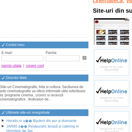
cinemateca
,
vi
Site-uri din 
Contul meu
E-mail:
Parola:
parola uitata
|
creare cont
Director Web
Site-uri Cinematografie, Arta si cultura. Sectiunea de
arte cinematografie va ofera informatii utile referitoare
la: programe cinema , cronici si recenzii
cinematografice , festivaluri de...
Ultimele site-uri inregistrate
Heratis.ro a�� Bijuterii din aur și diamante
JAR85 a�� Restaurant, terasă și catering in
Horodnic de Jos