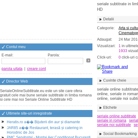
seriale subtitrate in l
HD
Detalii
Categorie:
Arta si cult
Cinematogr
Adaugat:
24 Mar 201
Vizualizari:
1
in ultimel
Contul meu
1933
vizual
E-mail:
Parola:
Click-uri:
0
click-uri c
parola uitata
|
creare cont
Cuvinte cheie
Director Web
seriale online subtitrat
SerialeOnlineSubtitrate.eu este un site care ofera
online, seriale in roman
gratuit cele mai bune seriale subtitrate in limba romana
online, seriale noi subti
si cele mai noi Seriale Online Subtitrate HD
Etichete
Ultimele site-uri inregistrate
seriale online subtitrate
seriale in romana
seria
Heratis.ro a�� Bijuterii din aur și diamante
seriale noi subtitrate
se
JAR85 a�� Restaurant, terasă și catering in
Horodnic de Jos
Social Bookmarking
PMC ServInstal - Montaj Aer Conditionat Bucuresti