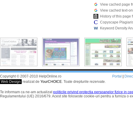
View cached page f
View cached text-on
History of this pag
Copyscape Plagiari
Keyword Density An
Copyright © 2007-2010 HelpOnline.ro
Portal
|
Dire
Web Design
realizat de
YourCHOICE
. Toate drepturile rezervate.
Te informam ca ne-am actualizat
politicile privind protectia persoanelor fizice in c
Regulamentului (UE) 2016/679. Acest site foloseste cookie-uri pentru a furniza o 