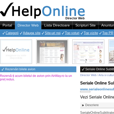
Director Web
Portal
Director Web
Lista Directoare
Scripturi Site
Anuntur
Categorii
Adauga site
Site-uri noi
Top voturi
Top vizite
Top PR
Rezervări bilete avion
Seriale Online Subtit
Director Web
/
Arta si cultu
Rezervă-ți acum biletul de avion prin AirWay.ro la un
preț redus
.
Seriale Online Sub
www.serialeonlinesub
Vezi Seriale Onlin
Descriere
SerialeOnlineSubtitrate