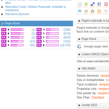
Ilfov
Manualul Casei: Ghiduri Reparații, Instalații și
intreținere
Parcarea Zborului
Pagini indexate si ba
Page Rank
Pagini indexate in Goog
(1)
(296)
Back link-uri conform G
(2)
(670)
(2)
(829)
Page Rank
(15)
(762)
(56)
(16735)
Google page rank
Listare DMOZ (Open D
Site-ul
www.serialeonli
Alte detalii
Varsta domeniu:
nespec
Site in limba/limbile:
ro
Tipul scriptului:
nespeci
Proprietar site:
nespeci
Site power by:
nespeci
Site Plan:
Standard
Unelte SEO