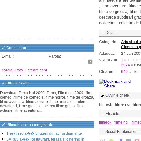
animate, trailere downl
,filme aventura ,filme 
filme de groaza, filme 
descarca subtitrari gr
collection, colectie de 
Detalii
Categorie:
Arta si cult
Cinematogr
Contul meu
Adaugat:
24 Jan 200
E-mail:
Parola:
Vizualizari:
1
in ultimel
3924
vizual
parola uitata
|
creare cont
Click-uri:
640
click-ur
Director Web
Download Filme Noi 2009 ,Filme, Filme noi 2009, filme
Cuvinte cheie
comedi, filme de comedie, filme horror, filme de groaza,
filme aventura, filme actiune, filme animate, trailere
filmeok, filme noi, fil
download, filme gratis ,descarca filme gratis ,filme
actiune ,filme aventura...
Etichete
filmeok
filme noi
filme
Ultimele site-uri inregistrate
Social Bookmarking
Heratis.ro a�� Bijuterii din aur și diamante
JAR85 a�� Restaurant, terasă și catering in