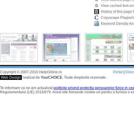
View cached text-on
History of this pag
Copyscape Plagiari
Keyword Density An
Copyright © 2007-2010 HelpOnline.ro
Portal
|
Dire
Web Design
realizat de
YourCHOICE
. Toate drepturile rezervate.
Te informam ca ne-am actualizat
politicile privind protectia persoanelor fizice in c
Regulamentului (UE) 2016/679. Acest site foloseste cookie-uri pentru a furniza o 