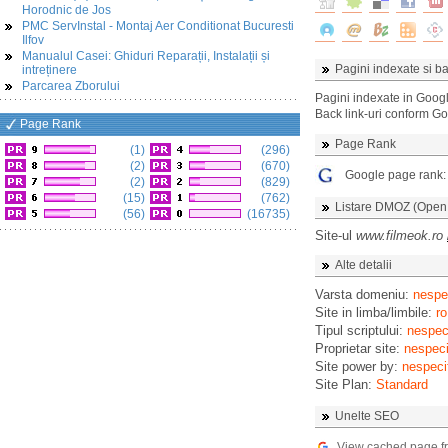
Horodnic de Jos
PMC ServInstal - Montaj Aer Conditionat Bucuresti
Ilfov
Manualul Casei: Ghiduri Reparații, Instalații și
Pagini indexate si ba
intreținere
Parcarea Zborului
Pagini indexate in Goog
Back link-uri conform G
Page Rank
Page Rank
(1)
(296)
(2)
(670)
Google page rank
(2)
(829)
(15)
(762)
Listare DMOZ (Open D
(56)
(16735)
Site-ul
www.filmeok.ro
Alte detalii
Varsta domeniu:
nespec
Site in limba/limbile:
ro
Tipul scriptului:
nespeci
Proprietar site:
nespeci
Site power by:
nespeci
Site Plan:
Standard
Unelte SEO
View cached page f