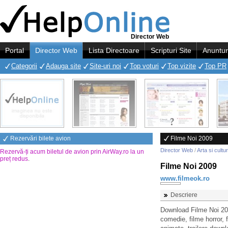
Director Web
Portal
Director Web
Lista Directoare
Scripturi Site
Anuntur
Categorii
Adauga site
Site-uri noi
Top voturi
Top vizite
Top PR
Rezervări bilete avion
Filme Noi 2009
Director Web
/
Arta si cultu
Rezervă-ți acum biletul de avion prin AirWay.ro la un
preț redus
.
Filme Noi 2009
www.filmeok.ro
Descriere
Download Filme Noi 200
comedie, filme horror, 